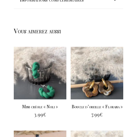
Vous aimerez aussi
Mini créole « Noli »
Boucle d’oreille « Florana »
3.99
€
7.99
€