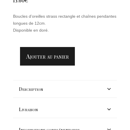
13.60
€
Boucles d’oreilles strass rectangle et chaînes pendantes
longues de 12cm.
Disponible en doré.
Ajouter au panier
QUANTITÉ
DE
NOUVEAUTE
BOUCLES
D'OREILLES
Description
CHAÎNES
PENDANTES
LONGUES
Livraison
Informations complémentaires