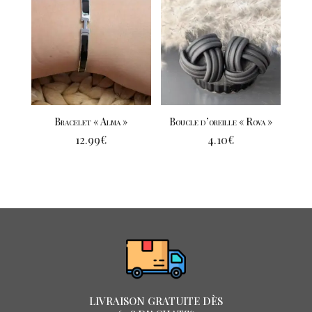
Bracelet « Alma »
Boucle d’oreille « Rova »
12.99
€
4.10
€
LIVRAISON GRATUITE DÈS