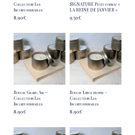
Collection Les
SIGNATURE Petit format «
Incontournables
LA REINE DE JANVIER »
8.90
€
9.50
€
Bougie Grand Air –
Bougie Linge propre –
Collection Les
Collection Les
Incontournables
Incontournables
8.90
€
8.90
€