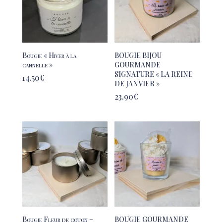
Bougie « Hiver à la
BOUGIE BIJOU
cannelle »
GOURMANDE
SIGNATURE « LA REINE
14.50
€
DE JANVIER »
23.90
€
Bougie Fleur de coton –
BOUGIE GOURMANDE