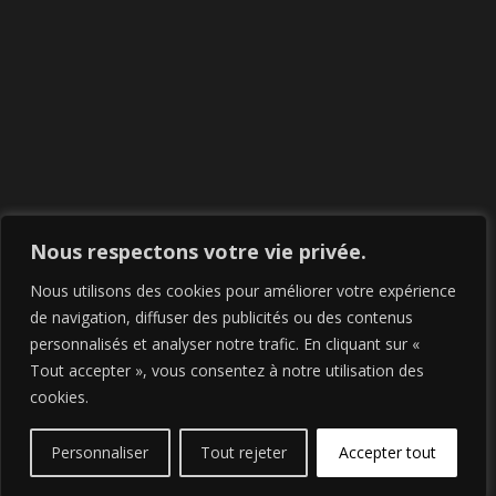
Nous respectons votre vie privée.
Nous utilisons des cookies pour améliorer votre expérience
de navigation, diffuser des publicités ou des contenus
personnalisés et analyser notre trafic. En cliquant sur «
Tout accepter », vous consentez à notre utilisation des
cookies.
Ce site vous plaît ? Une création sur-mesure signée
Personnaliser
Tout rejeter
Accepter tout
Agence
FTI