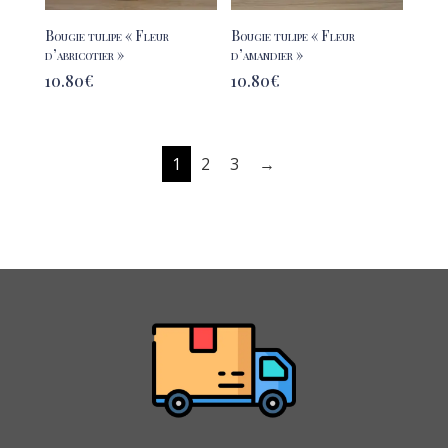
Bougie tulipe « Fleur
Bougie tulipe « Fleur
d’abricotier »
d’amandier »
10.80
€
10.80
€
1
2
3
→