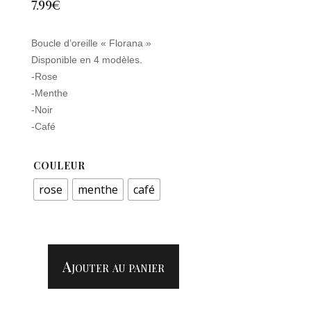
7.99
€
Boucle d’oreille « Florana »
Disponible en 4 modèles.
-Rose
-Menthe
-Noir
-Café
COULEUR
rose
menthe
café
Ajouter au panier
QUANTITÉ
DE
BOUCLE