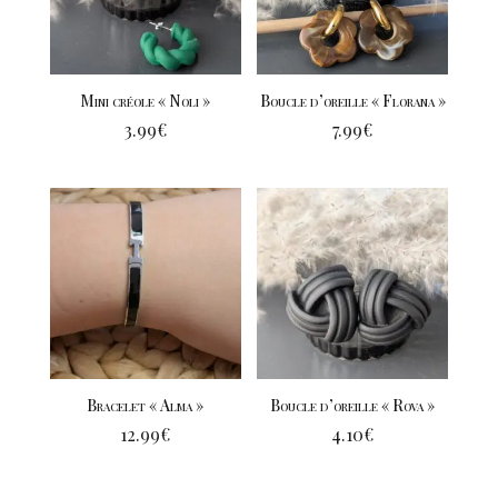
Mini créole « Noli »
Boucle d’oreille « Florana »
3.99
€
7.99
€
Bracelet « Alma »
Boucle d’oreille « Rova »
12.99
€
4.10
€