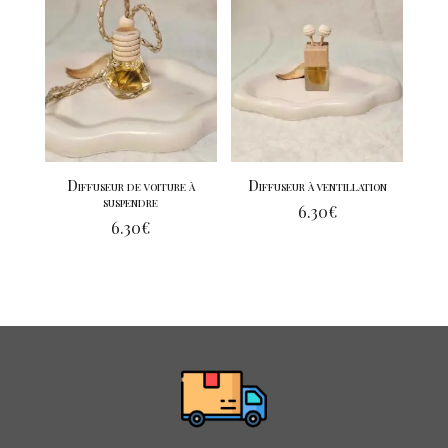
Diffuseur de voiture à
Diffuseur à ventillation
suspendre
6.30
€
6.30
€