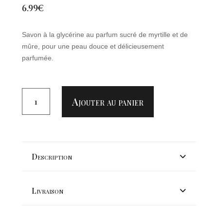
6.99
€
Savon à la glycérine au parfum sucré de myrtille et de
mûre, pour une peau douce et délicieusement
parfumée.
QUANTITÉ
DE
Ajouter au panier
SAVON
GLYCÉRINE
"MYRTILLE
MÛRE"
Description
Livraison