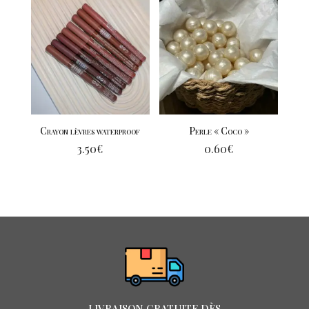
Crayon lèvres waterproof
Perle « Coco »
3.50
€
0.60
€
LIVRAISON GRATUITE DÈS