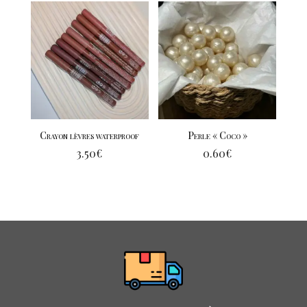
Crayon lèvres waterproof
Perle « Coco »
3.50
€
0.60
€