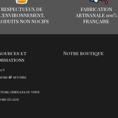
RESPECTUEUX DE
FABRICATION
L’ENVIRONNEMENT,
ARTISANALE 100%
RODUITS NON NOCIFS
FRANÇAISE
sources et
Notre boutique
ormations
act
isons & retours
tions générales de vente
ons légales