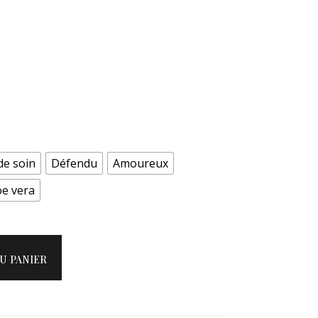
de soin
Défendu
Amoureux
oe vera
u panier