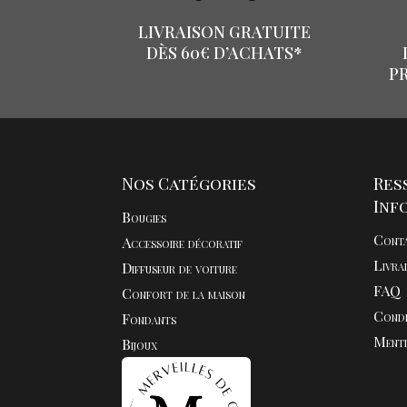
LIVRAISON GRATUITE
DÈS 60€ D’ACHATS*
P
Nos Catégories
Res
Inf
Bougies
Cont
Accessoire décoratif
Livra
Diffuseur de voiture
FAQ
Confort de la maison
Condi
Fondants
Menti
Bijoux