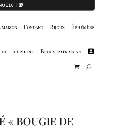
UE10 ! 🎁
 maison
Fondant
Bijoux
Éphémère
u de téléphone
Bijoux faits mains
 « BOUGIE DE