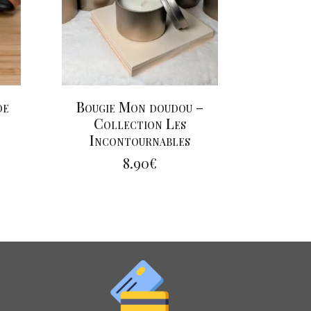
de
Bougie Mon doudou –
Collection Les
Incontournables
8.90
€