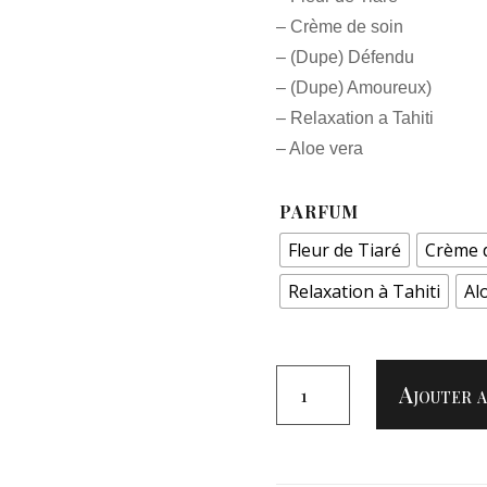
– Crème de soin
– (Dupe) Défendu
– (Dupe) Amoureux)
– Relaxation a Tahiti
– Aloe vera
PARFUM
Fleur de Tiaré
Crème 
Relaxation à Tahiti
Al
QUANTITÉ
Ajouter a
DE
NOUVEAUTÉ
"BOUGIE
DE