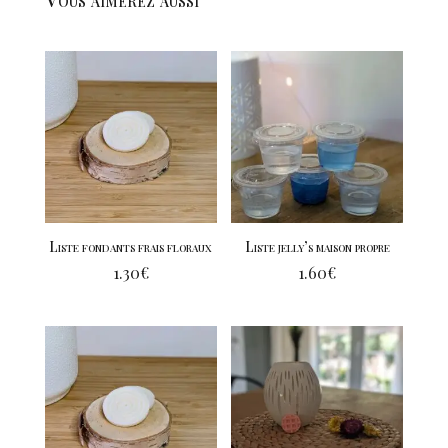
Liste fondants frais floraux
Liste jelly’s maison propre
1.30
€
1.60
€