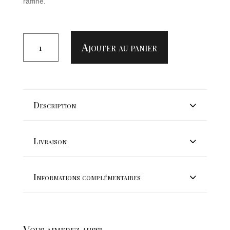
raffiné.
QUANTITÉ
DE
Ajouter au panier
FONDANT
"BOUQUET
ÉTERNEL
BURGUNDY"
Description
Livraison
Informations complémentaires
Vous aimerez aussi