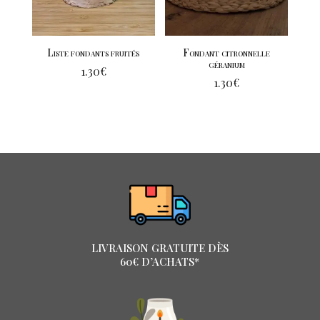
Liste fondants fruités
Fondant citronnelle
géranium
1.30
€
1.30
€
LIVRAISON GRATUITE DÈS
60€ D’ACHATS*