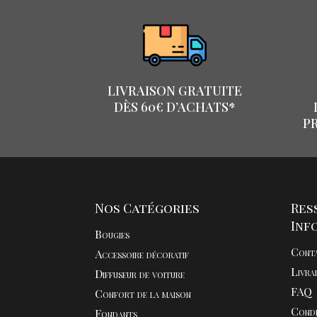
LIVRAISON GRATUITE
DÈS 60€ D’ACHATS*
P
Nos Catégories
Res
Inf
Bougies
Cont
Accessoire décoratif
Livra
Diffuseur de voiture
FAQ
Confort de la maison
Condi
Fondants