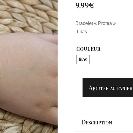
9.99
€
Bracelet « Protea »
-Lilas
COULEUR
lilas
Ajouter au panier
QUANTITÉ
DE
BRACELET
"PROTEA"
Description