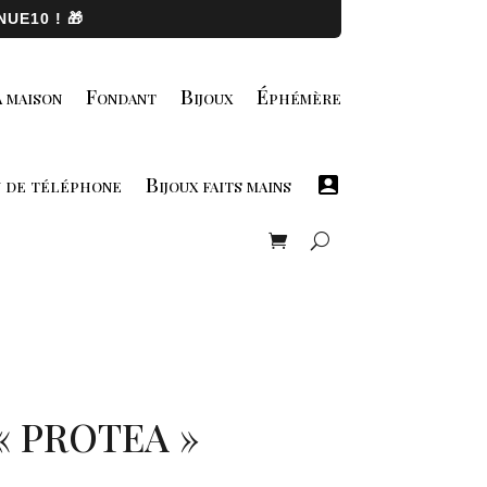
UE10 ! 🎁
 maison
Fondant
Bijoux
Éphémère
u de téléphone
Bijoux faits mains
« PROTEA »