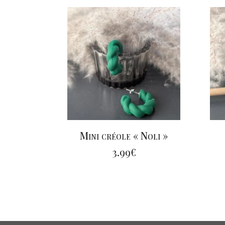
Mini créole « Noli »
3.99
€