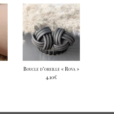
Boucle d’oreille « Rova »
4.10
€