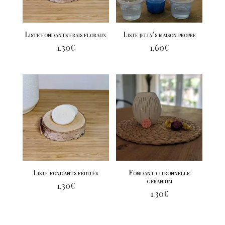
Liste fondants frais floraux
Liste jelly’s maison propre
1.30
€
1.60
€
Liste fondants fruités
Fondant citronnelle
géranium
1.30
€
1.30
€